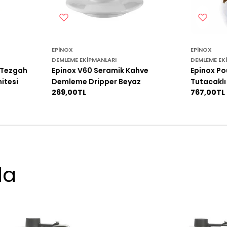
EPINOX
EPINOX
DEMLEME EK
DEMLEME EKIPMANLARI
 Tezgah
Epinox Po
Epinox V60 Seramik Kahve
itesi
Tutacaklı
Demleme Dripper Beyaz
Normal
767,00TL
Normal
269,00TL
fiyat
fiyat
da