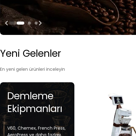
Yeni Gelenler
En yeni gelen ürünleri inceleyin
Demleme
Ekipmanları
V60, Chemex, French Press,
AeroPress ve daha fazlası.