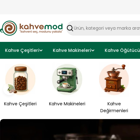
İçeriği
atla
Ara
Kahve Çeşitleri
Kahve Makineleri
Kahve Öğütücül
Kahve Çeşitleri
Kahve Makineleri
Kahve
Değirmenleri