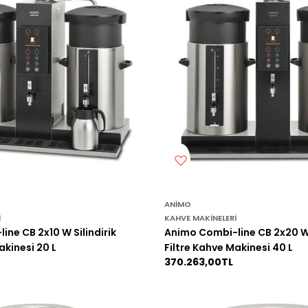
ANIMO
I
KAHVE MAKINELERI
ne CB 2x10 W Silindirik
Animo Combi-line CB 2x20 W 
akinesi 20 L
Filtre Kahve Makinesi 40 L
Normal
370.263,00TL
fiyat