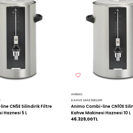
ANIMO
I
KAHVE MAKINELERI
ne CN5E Silindirik Filtre
Animo Combi-line CN10E Silind
i Haznesi 5 L
Kahve Makinesi Haznesi 10 L
Normal
46.329,00TL
fiyat