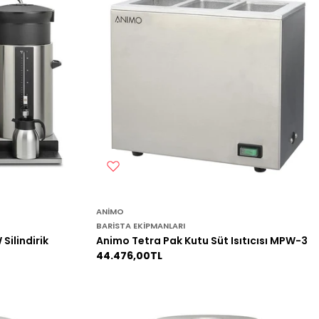
ANIMO
BARISTA EKIPMANLARI
Silindirik
Animo Tetra Pak Kutu Süt Isıtıcısı MPW-3
Normal
44.476,00TL
fiyat