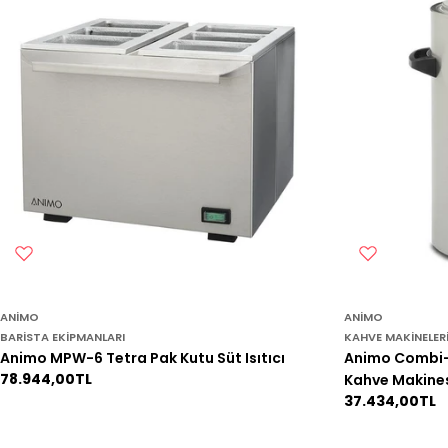
ANIMO
ANIMO
BARISTA EKIPMANLARI
KAHVE MAKINELER
Animo MPW-6 Tetra Pak Kutu Süt Isıtıcı
Animo Combi-li
Normal
78.944,00TL
Kahve Makines
fiyat
Normal
37.434,00TL
fiyat