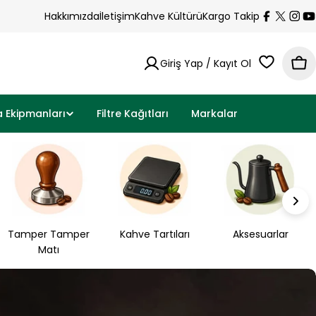
Hakkımızda
İletişim
Kahve Kültürü
Kargo Takip
Facebook
X
İns
Y
Giriş Yap / Kayıt Ol
Sep
a Ekipmanları
Filtre Kağıtları
Markalar
Tamper Tamper
Kahve Tartıları
Aksesuarlar
Matı