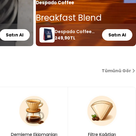
Despado Coffee
Breakfast Blend
Despado Coffee
Satın Al
Satın Al
Normal
249,90TL
Breakfast Blend 250
fiyat
Gr
Tümünü Gör
Demleme Ekipmanları
Filtre Kağıtları