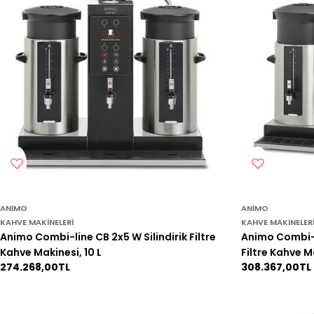
ANIMO
ANIMO
KAHVE MAKINELERI
KAHVE MAKINELER
Animo Combi-line CB 2x5 W Silindirik Filtre
Animo Combi-li
Kahve Makinesi, 10 L
Filtre Kahve M
Normal
274.268,00TL
Normal
308.367,00TL
fiyat
fiyat