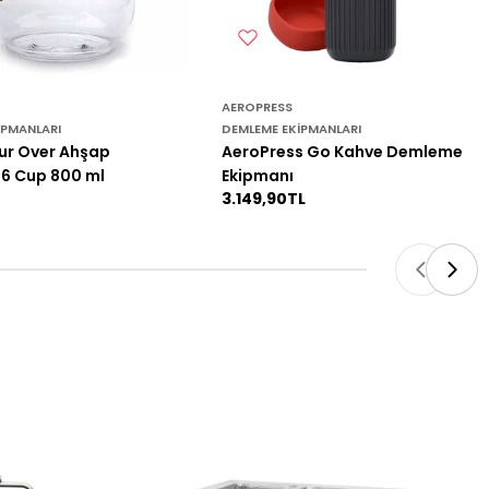
AEROPRESS
IPMANLARI
DEMLEME EKIPMANLARI
ur Over Ahşap
AeroPress Go Kahve Demleme
 6 Cup 800 ml
Ekipmanı
Normal
3.149,90TL
fiyat