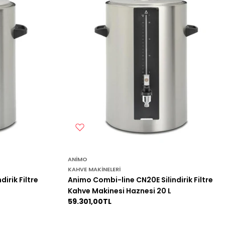
ANIMO
KAHVE MAKINELERI
irik Filtre
Animo Combi-line CN20E Silindirik Filtre
Kahve Makinesi Haznesi 20 L
Normal
59.301,00TL
fiyat